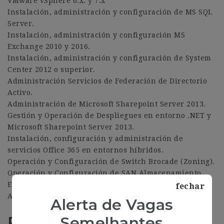
VMware vSphere 6.x. y 7.x
Instalación, administración y configuración de MS SQL
Server.
Instalación, administración y configuración MS
Exchange 2010 y 2016.
Instalación, administración y configuración de System
Center 2012 o superior.
Administración Servicios de Federación de Directorio
Activo.
Administración de Microsoft Sharepoint Server 2013.
Gestión y Operación de Despliegues en entorno .NET y
Microsoft Sharepoint Server 2013.
Instalación, configuración y administración de
servicios Office 365 en entornos híbridos.
Operación y Configuración de Switch Brocade (Zoning).
Operación y Configuración de SAN Almacenamiento
EMC (Masking)
fechar
Administración Servidores HP y DELL.
Alerta de Vagas
Requisitos
Semelhantes