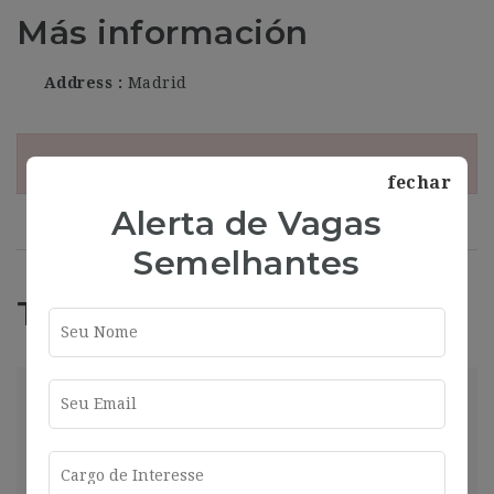
Más información
Address
Madrid
¡Esta oferta esta caducada!
fechar
Alerta de Vagas
Semelhantes
Trabajos Relacionados
market
Madrid
2025-01-16
Compartir