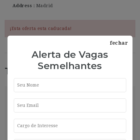
Address
Madrid
¡Esta oferta esta caducada!
fechar
Alerta de Vagas
Semelhantes
Trabajos Relacionados
market
Madrid
2025-01-16
Compartir
Ver más
2 años ago