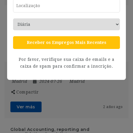
Senior Analyst Insights & Analytics Iberia
Madrid
2024-07-26
Madrid
Compartir
Receber os Empregos Mais Recentes
Ver más
2 años ago
Por favor, verifique sua caixa de emails e a
caixa de spam para confirmar a inscrição.
Consultor Técnico de ciberseguridad (SOC)
Madrid
2024-07-26
Madrid
Compartir
Ver más
2 años ago
Global Accounting, reporting and