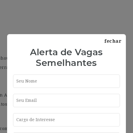
fechar
Alerta de Vagas
ehouse, Streaming
Semelhantes
Terraform)
en Azure Devops
itos
 como Fernet