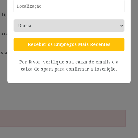
lliJ (Scala) y entender como compilar con SBT y Maven
iguracion de OpenVPN para usar como JumpBoxes a
Receber os Empregos Mais Recentes
stances y Dockerizar aplicaciones de Python
Por favor, verifique sua caixa de emails e a
caixa de spam para confirmar a inscrição.