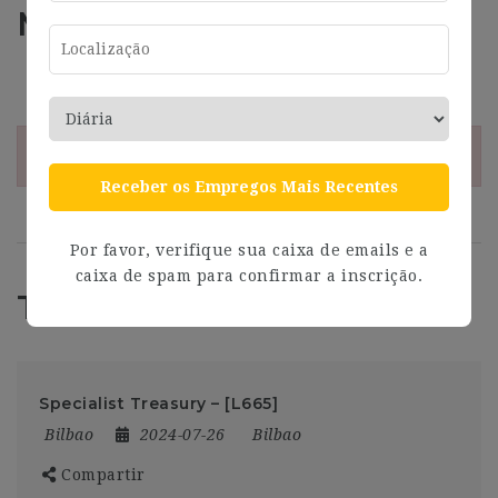
Más información
Address
Bilbao
¡Esta oferta esta caducada!
Receber os Empregos Mais Recentes
Por favor, verifique sua caixa de emails e a
caixa de spam para confirmar a inscrição.
Trabajos Relacionados
Specialist Treasury – [L665]
Bilbao
2024-07-26
Bilbao
Compartir