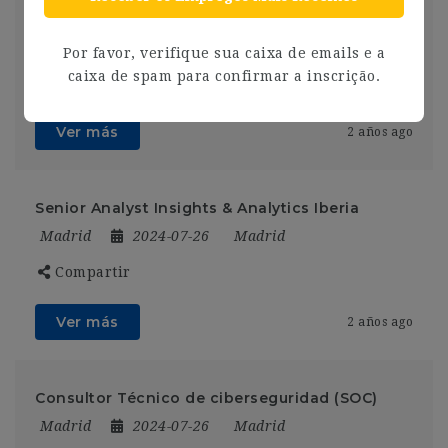
market
Madrid
2025-01-16
Por favor, verifique sua caixa de emails e a
caixa de spam para confirmar a inscrição.
Compartir
Ver más
2 años ago
Senior Analyst Insights & Analytics Iberia
Madrid
2024-07-26
Madrid
Compartir
Ver más
2 años ago
Consultor Técnico de ciberseguridad (SOC)
Madrid
2024-07-26
Madrid