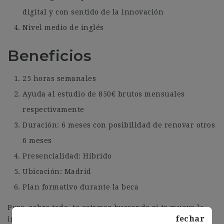
digital y con sentido de la innovación
Nivel medio de inglés
Beneficios
25 horas semanales
Ayuda al estudio de 850€ brutos mensuales
respectivamente
Duración: 6 meses con posibilidad de renovar otros
6 meses
Presencialidad: Híbrido
Ubicación: Madrid
Plan formativo durante la beca
Pero, sobre todo, te estamos buscando si te mueve la
fechar
inquietud, el entusiasmo y la pasión por lo que haces.