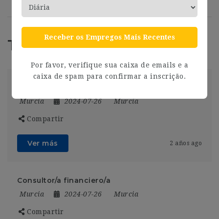
Receber os Empregos Mais Recentes
Trabajos Relacionados
Por favor, verifique sua caixa de emails e a
caixa de spam para confirmar a inscrição.
Adjunto/a al Director Técnico. (Alimentación)
Murcia
2024-07-26
Murcia
Compartir
Ver más
2 años ago
Consultor/a financiero/a
Murcia
2024-07-26
Murcia
Compartir