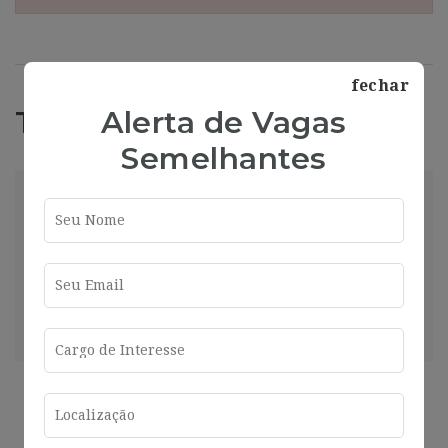
fechar
Alerta de Vagas
Trabajos Relacionados
Semelhantes
Specialist Treasury – [L665]
Bilbao
2024-07-26
Bilbao
Compartir
Ver más
2 años ago
[RU566] Director/a Industrial
Bilbao
2024-07-26
Bilbao