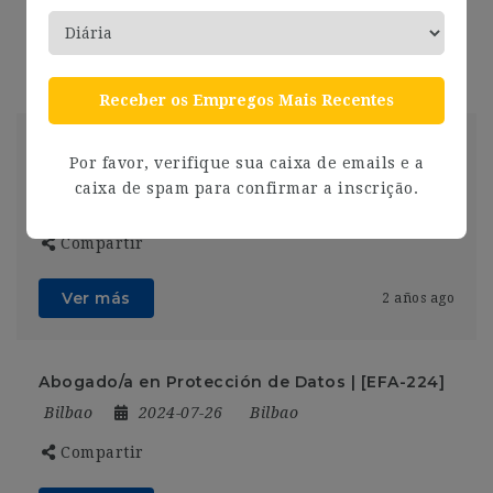
Compartir
Ver más
2 años ago
Receber os Empregos Mais Recentes
MANAGER PROCESOS Y TECNOLOGIA FISCAL –
Por favor, verifique sua caixa de emails e a
[Q108]
caixa de spam para confirmar a inscrição.
Bilbao
2024-07-26
Bilbao
Compartir
Ver más
2 años ago
Abogado/a en Protección de Datos | [EFA-224]
Bilbao
2024-07-26
Bilbao
Compartir