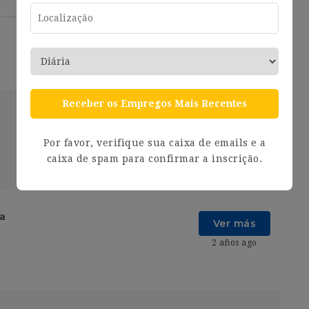
Receber os Empregos Mais Recentes
Ver más
Por favor, verifique sua caixa de emails e a
2 años ago
caixa de spam para confirmar a inscrição.
ia
Ver más
2 años ago