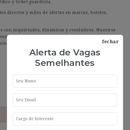
édico y ticket guardería.
s directos y miles de ofertas en marcas, hoteles,
 con inquietudes, dinámicos y resolutivos. Nuestros
on el trabajo bien hecho, este es el espíritu que
fechar
reconoces ¡esta es tu empresa!
Alerta de Vagas
Semelhantes