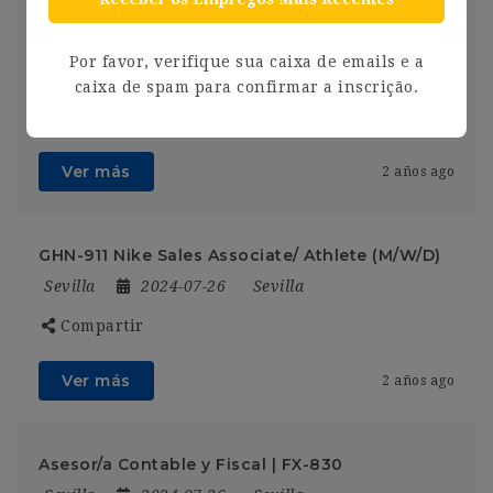
[AV-098] – Docente Con Mención En Pedagogía
Terapéutica
Por favor, verifique sua caixa de emails e a
Sevilla
2024-07-26
Sevilla
caixa de spam para confirmar a inscrição.
Compartir
Ver más
2 años ago
GHN-911 Nike Sales Associate/ Athlete (M/W/D)
Sevilla
2024-07-26
Sevilla
Compartir
Ver más
2 años ago
Asesor/a Contable y Fiscal | FX-830