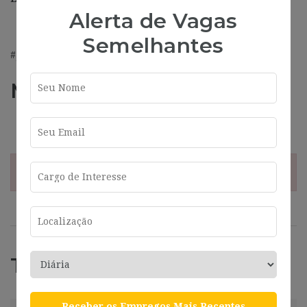
Alerta de Vagas
Semelhantes
#J-18808-Ljbffr
Más información
Address
Sevilla
¡Esta oferta esta caducada!
Trabajos Relacionados
Receber os Empregos Mais Recentes