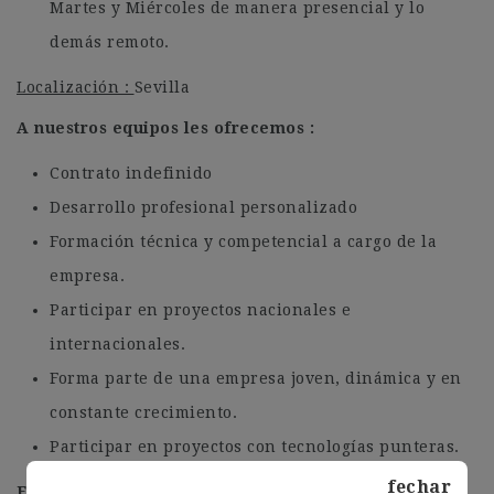
Martes y Miércoles de manera presencial y lo
demás remoto.
Localización :
Sevilla
A nuestros equipos les ofrecemos :
Contrato indefinido
Desarrollo profesional personalizado
Formación técnica y competencial a cargo de la
empresa.
Participar en proyectos nacionales e
internacionales.
Forma parte de una empresa joven, dinámica y en
constante crecimiento.
Participar en proyectos con tecnologías punteras.
fechar
Envía tu CV y únete al equipo Prime!