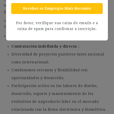
tecnológica, participación multi-proyecto, cultura de
Receber os Empregos Mais Recentes
guerrilla.
»
Horario flexible
en el rango 9:00 a 14:00 y 16:00 a
Por favor, verifique sua caixa de emails e a
19:00.
caixa de spam para confirmar a inscrição.
» Potencial participación en Programa de Desempeño.
Contratación indefinida y directa
Diversidad de proyectos punteros tanto nacional
como internacional.
Combinamos cercanía y flexibilidad con
oportunidades y desarrollo.
Participación activa en las labores de diseño,
desarrollo, soporte y mantenimiento de los
evolutivos de unproducto líder en el mercado
relacionado con la firma electrónica y biométrica.