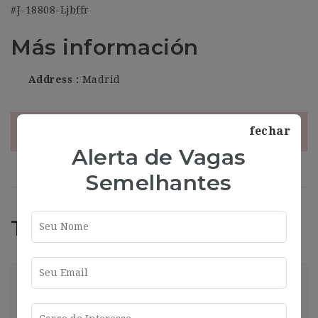
#J-18808-Ljbffr
Más información
Address
Madrid
fechar
¡Esta oferta esta caducada!
Alerta de Vagas
Semelhantes
Trabajos Relacionados
market
Madrid
2025-01-16