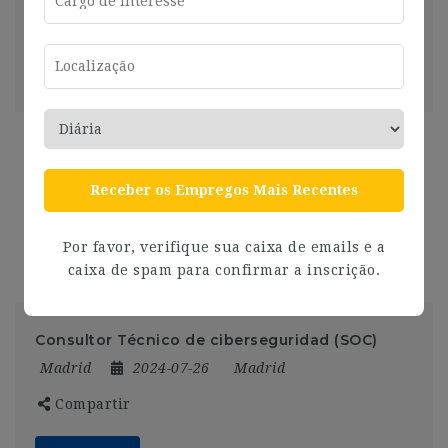
Compartir
Ver más
2 años ago
Senior Analyst Insights & Analytics Iberia
Madrid
2024-07-26
Madrid
Receber os Empregos Mais Recentes
Compartir
Por favor, verifique sua caixa de emails e a
Ver más
2 años ago
caixa de spam para confirmar a inscrição.
Consultor Técnico de ciberseguridad (SOC)
Madrid
2024-07-26
Madrid
Compartir