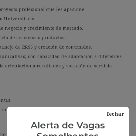
oyecto profesional que les apasione.
o Universitario.
e negocio y crecimiento de mercado.
ecta de servicios o productos.
anejo de RRSS y creación de contenidos.
unicativas; con capacidad de adaptación a diferentes
a orientación a resultados y vocación de servicio.
ntas.
a industria mar-alimentaria.
fechar
Alerta de Vagas
or profesionales altamente cualificados,