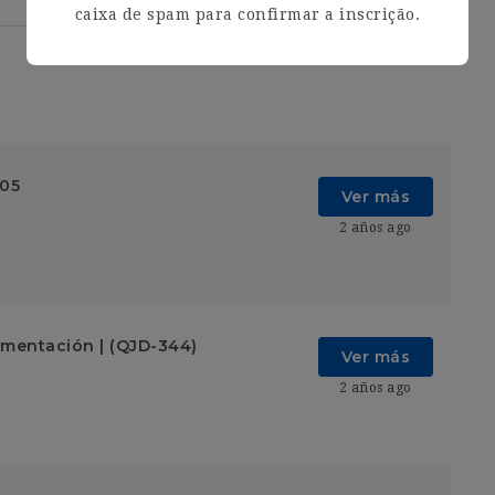
caixa de spam para confirmar a inscrição.
005
Ver más
2 años ago
imentación | (QJD-344)
Ver más
2 años ago