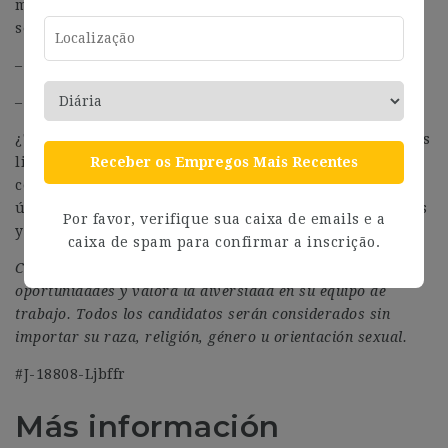
metódica, con afán de superación y vocación de
servicio.
– Buena presencia y habilidades comunicativas.
– Carnet de conducir y vehículo propio.
¿Te apasiona la captación de Entidades Públicas y estás
listo para unirte a un equipo comprometido y en
Receber os Empregos Mais Recentes
constante crecimiento? ¡Envíanos tu CV ahora mismo y
únete a Conversia! Juntos, alcanzaremos nuevas metas
Por favor, verifique sua caixa de emails e a
y consolidaremos nuestro liderazgo en el mercado.
caixa de spam para confirmar a inscrição.
Conversia es un empleador que ofrece igualdad de
oportunidades y valora la diversidad en su equipo de
trabajo. Todos los candidatos serán considerados sin
importar su raza, religión, género u orientación sexual.
#J-18808-Ljbffr
Más información