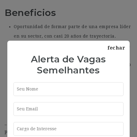
Beneficios
Oportunidad de formar parte de una empresa líder
en su sector, con casi 20 años de trayectoria.
Remuneración competitiva acorde a tu experiencia
fechar
y logros.
Alerta de Vagas
Plan de comisiones atractivo, incentivando el logro
Semelhantes
de metas y objetivos.
Excelente ambiente de trabajo en un equipo
altamente profesional.
Posibilidades de desarrollo profesional y
crecimiento dentro de la empresa.
– Persona orientada a los resultados, con capacidad de
persuasión, perseverante, proactiva, organizada,