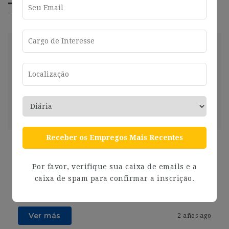
Trabajos Relacionados
Ejecutivo De Linea
Córdoba
2024-07-26
Córdoba
Compartir
Ver más
2 años ago
Receber os Empregos Mais Recentes
ASESOR COMERCIAL BICICLETAS ELECTRICAS –
[FX-573]
Por favor, verifique sua caixa de emails e a
Córdoba
2024-07-26
Córdoba
caixa de spam para confirmar a inscrição.
Compartir
Ver más
2 años ago