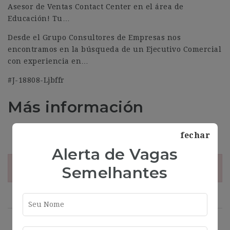
Asesor de Ventas Contact Center en el área de
Educación! Tu…
Desde el Grupo Consultores de Empresas nos
encontramos en la búsqueda de un Ejecutivo Comercial
con experiencia en…
#J-18808-Ljbffr
Más información
Address
Córdoba
fechar
Alerta de Vagas
Semelhantes
¡Esta oferta esta caducada!