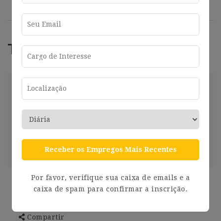
Trabajos Relacionados
market
Madrid
2025-01-16
Compartir
Ver más
2 años ago
Receber os Empregos Mais Recentes
Por favor, verifique sua caixa de emails e a
Senior Analyst Insights & Analytics Iberia
caixa de spam para confirmar a inscrição.
Madrid
2024-07-26
Madrid
Compartir