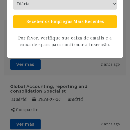
Ver más
2 años ago
Receber os Empregos Mais Recentes
Consultor Técnico de ciberseguridad (SOC)
Por favor, verifique sua caixa de emails e a
Madrid
2024-07-26
Madrid
caixa de spam para confirmar a inscrição.
Compartir
Ver más
2 años ago
Global Accounting, reporting and
consolidation Specialist
Madrid
2024-07-26
Madrid
Compartir
Ver más
2 años ago