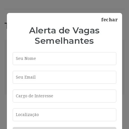
fechar
Trabajos Relacionados
Alerta de Vagas
Semelhantes
market
Madrid
2025-01-16
Compartir
Ver más
2 años ago
Senior Analyst Insights & Analytics Iberia
Madrid
2024-07-26
Madrid
Compartir