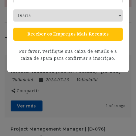
Receber os Empregos Mais Recentes
Trabajos Relacionados
Por favor, verifique sua caixa de emails e a
caixa de spam para confirmar a inscrição.
Ingeniero/a Técnico/a Agrícola / montes/
forestal Valladolid (Recién Titulado) | [XJ-390]
Valladolid
2024-07-26
Valladolid
Compartir
Ver más
2 años ago
Project Management Manager | [D-076]