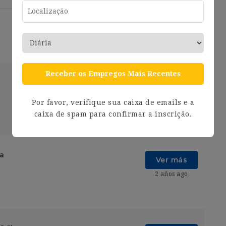
Receber os Empregos Mais Recentes
Ver más
2 años ago
Por favor, verifique sua caixa de emails e a
caixa de spam para confirmar a inscrição.
ia
Ver más
2 años ago