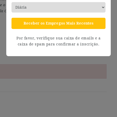
je o condición. ACCIONA ha recibido la certificación Top
 la Compañía como una de las mejores empresas para
Receber os Empregos Mais Recentes
Por favor, verifique sua caixa de emails e a
caixa de spam para confirmar a inscrição.