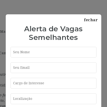
fechar
Alerta de Vagas
y Master en Ingeniería Industrial
Semelhantes
Campo de la Ingeniería eléctrica
utiva
tidisciplinares y entornos multiculturales
fuente de talento y por ello trabajamos para impulsar
eto, la pertenencia y el compromiso de forma que todas
tunidades. Invitamos a todas las personas a inscribirse