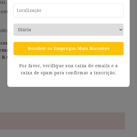
a).
entorno profesional (Junio 2024).
fesional (Plan de Carrera Profesional).
confidencial, garantizándose la protección de los
Receber os Empregos Mais Recentes
rmativa vigente sobre la protección de datos
R.G.D. 2016/679)
Por favor, verifique sua caixa de emails e a
caixa de spam para confirmar a inscrição.