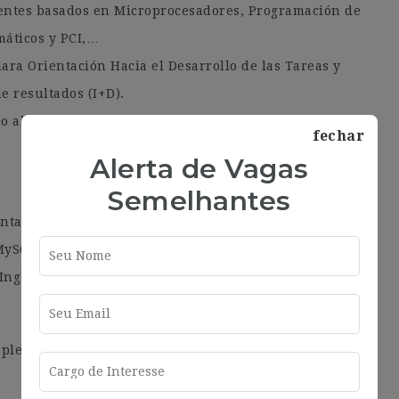
entes basados en Microprocesadores, Programación de
máticos y PCI,…
ara Orientación Hacia el Desarrollo de las Tareas y
e resultados (I+D).
o al Cliente), y con alta capacidad de planificación y
fechar
Alerta de Vagas
Semelhantes
ntación de prototipos (hardware, software,…).
 MySQL, NoSQL,…
Inglés
 plena fase de crecimiento, y que proporciona máxima