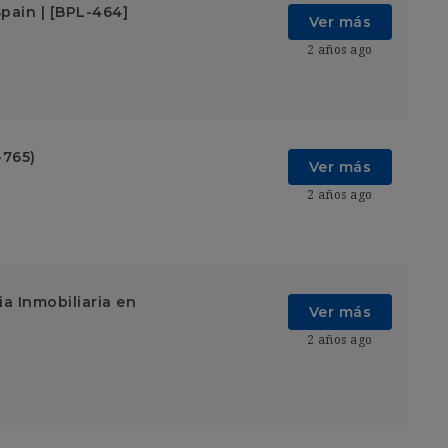
pain | [BPL-464]
Ver más
2 años ago
-765)
Ver más
2 años ago
a Inmobiliaria en
Ver más
2 años ago