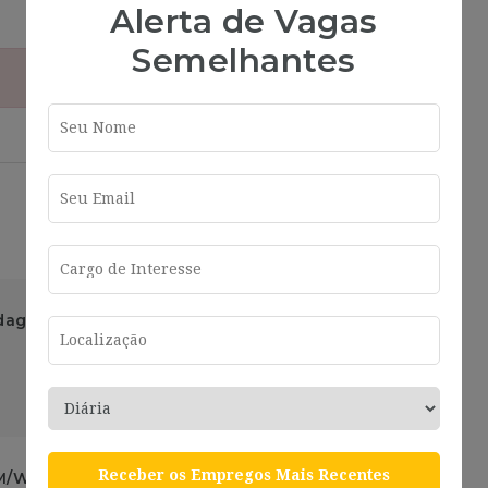
Alerta de Vagas
Semelhantes
dagogía Terapéutica
Ver más
2 años ago
Receber os Empregos Mais Recentes
(M/W/D)