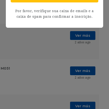
Ver más
2 años ago
Por favor, verifique sua caixa de emails e a
caixa de spam para confirmar a inscrição.
Ver más
2 años ago
| M051
Ver más
2 años ago
Ver más