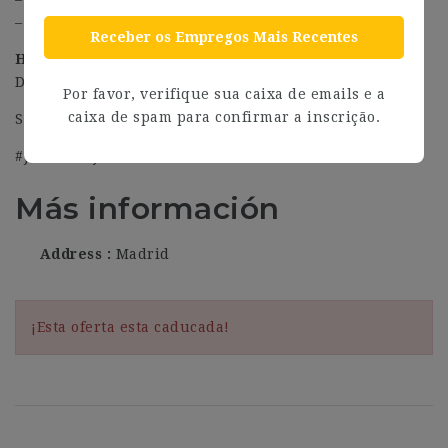
– Selección de Candidatos y entre…
Receber os Empregos Mais Recentes
Horario
De lunes a viernes de 9:00 a 14:00
Por favor, verifique sua caixa de emails e a
caixa de spam para confirmar a inscrição.
Software para las Agencias de colocación
#J-18808-Ljbffr
Más información
Address
Madrid
¡Esta oferta esta caducada!