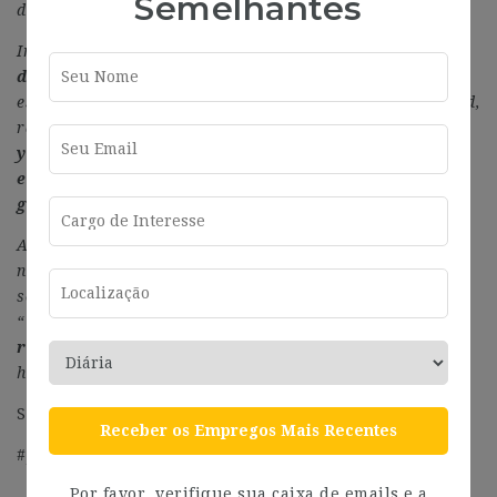
Semelhantes
de actuar conjunta y globalmente.
Impulsamos nuestro compromiso con
la igualdad y la
diversidad
, evitando cualquier tipo de discriminación,
especialmente, la relacionada con motivos de discapacidad,
raza, religión, género o edad. Creemos que
la diversidad
y la inclusión entre nuestras personas trabajadoras
es fundamental para nuestro éxito como compañía
global
.
Además, apostamos por el crecimiento sostenible de
nuestro sector a través de un gran equipo humano
socialmente responsable. En este sentido, nuestro lema es
“
Hacia un futuro sostenible, desde un presente
responsable
” Gracias a todos/as los colaboradores/as lo
hacemos posible.
Si quieres ser “
Very Inspiring People
“, síguenos en:
Receber os Empregos Mais Recentes
#J-18808-Ljbffr
Por favor, verifique sua caixa de emails e a