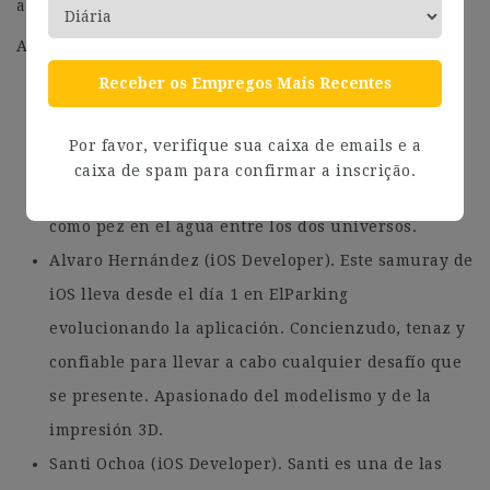
año ¡no van a parar de crecer!
Aquí van algunos de ellos:
Receber os Empregos Mais Recentes
Iván Melendez (iOS + Android Developer): Lo
mismo te crea una vista pegándose con las
Por favor, verifique sua caixa de emails e a
constraints de Interfaze Builder para iOS, como se
caixa de spam para confirmar a inscrição.
pica un Layout en XML para Android. Se mueve
como pez en el agua entre los dos universos.
Alvaro Hernández (iOS Developer). Este samuray de
iOS lleva desde el día 1 en ElParking
evolucionando la aplicación. Concienzudo, tenaz y
confiable para llevar a cabo cualquier desafío que
se presente. Apasionado del modelismo y de la
impresión 3D.
Santi Ochoa (iOS Developer). Santi es una de las