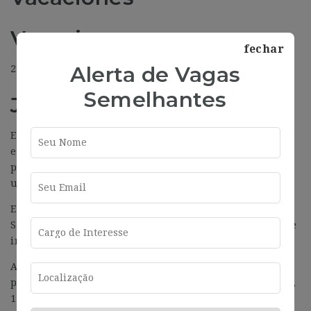
Vacaciones
fechar
Alerta de Vagas
24 días
Semelhantes
Jornada laboral
Esta posición es 100% remota, solo asegúrate de seguir
el horario europeo y tener una buena conexión,
porque les da igual que trabajes desde Bilbao o desde
una playa de Fuerteventura.
Eso sí, disponen de unas oficinas en Madrid y en
Salamanca, que están a tu disposición por si te apetece
ir algún día.
Ahora mismo, el equipo técnico está compuesto por 22
personas: 7 Backenders, 3 Frontenders, 6 Mobile, 3 QA,
1 UX y 2 perfiles de gestión y producto. Aunque este