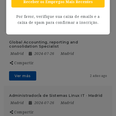
Madrid
2024-07-26
Madrid
Receber os Empregos Mais Recentes
Compartir
Por favor, verifique sua caixa de emails e a
Ver más
caixa de spam para confirmar a inscrição.
2 años ago
Global Accounting, reporting and
consolidation Specialist
Madrid
2024-07-26
Madrid
Compartir
Ver más
2 años ago
Administrador/a de Sistemas Linux IT · Madrid
Madrid
2024-07-26
Madrid
Compartir