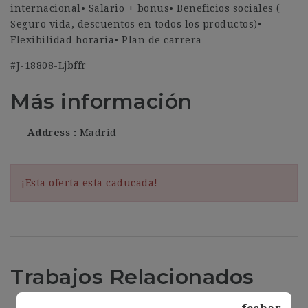
internacional• Salario + bonus• Beneficios sociales (
Seguro vida, descuentos en todos los productos)•
Flexibilidad horaria• Plan de carrera
#J-18808-Ljbffr
Más información
Address
Madrid
¡Esta oferta esta caducada!
Trabajos Relacionados