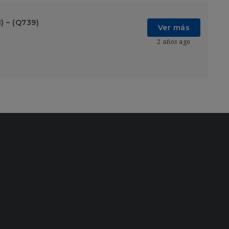
) – (Q739)
Ver más
2 años ago