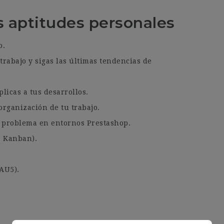
es aptitudes personales
o.
rabajo y sigas las últimas tendencias de
licas a tus desarrollos.
organización de tu trabajo.
n problema en entornos Prestashop.
, Kanban).
AU5).