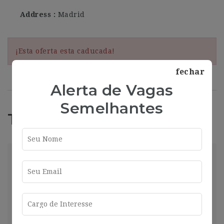
Address
Madrid
¡Esta oferta esta caducada!
fechar
Alerta de Vagas
Semelhantes
Trabajos Relacionados
market
Madrid
2025-01-16
Compartir
Ver más
2 años ago