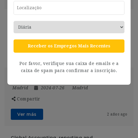
Senior Analyst Insights & Analytics Iberia
Madrid
2024-07-26
Madrid
Compartir
Receber os Empregos Mais Recentes
Ver más
2 años ago
Por favor, verifique sua caixa de emails e a
caixa de spam para confirmar a inscrição.
Consultor Técnico de ciberseguridad (SOC)
Madrid
2024-07-26
Madrid
Compartir
Ver más
2 años ago
Global Accounting, reporting and