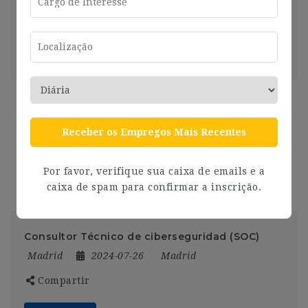
Compartir
Ver más
2 años ago
Senior Analyst Insights & Analytics Iberia
Madrid
2024-07-26
Madrid
Receber os Empregos Mais Recentes
Compartir
Por favor, verifique sua caixa de emails e a
Ver más
2 años ago
caixa de spam para confirmar a inscrição.
Consultor Técnico de ciberseguridad (SOC)
Madrid
2024-07-26
Madrid
Compartir