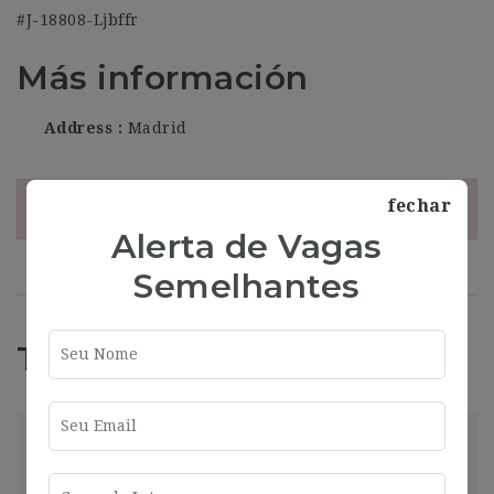
#J-18808-Ljbffr
Más información
Address
Madrid
fechar
¡Esta oferta esta caducada!
Alerta de Vagas
Semelhantes
Trabajos Relacionados
market
Madrid
2025-01-16