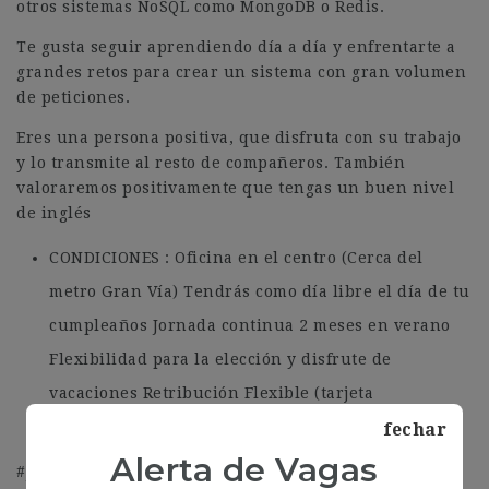
otros sistemas NoSQL como MongoDB o Redis.
Te gusta seguir aprendiendo día a día y enfrentarte a
grandes retos para crear un sistema con gran volumen
de peticiones.
Eres una persona positiva, que disfruta con su trabajo
y lo transmite al resto de compañeros. También
valoraremos positivamente que tengas un buen nivel
de inglés
CONDICIONES : Oficina en el centro (Cerca del
metro Gran Vía) Tendrás como día libre el día de tu
cumpleaños Jornada continua 2 meses en verano
Flexibilidad para la elección y disfrute de
vacaciones Retribución Flexible (tarjeta
restaurante y transporte) Salario a negociar
fechar
Alerta de Vagas
#J-18808-Ljbffr