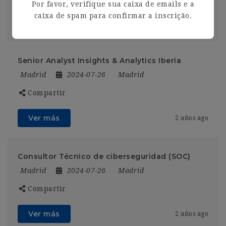
Por favor, verifique sua caixa de emails e a
caixa de spam para confirmar a inscrição.
Ver más
2 años ago
Senior Analyst Insights & Analytics Iberia
Madrid
2024-07-26
Madrid
Compartir
Ver más
2 años ago
Consultor Técnico de ciberseguridad (SOC)
Madrid
2024-07-26
Madrid
Compartir
Ver más
2 años ago