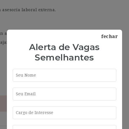
 asesoría laboral externa.
n asesoría.
fechar
ajar bajo presión.
Alerta de Vagas
Semelhantes