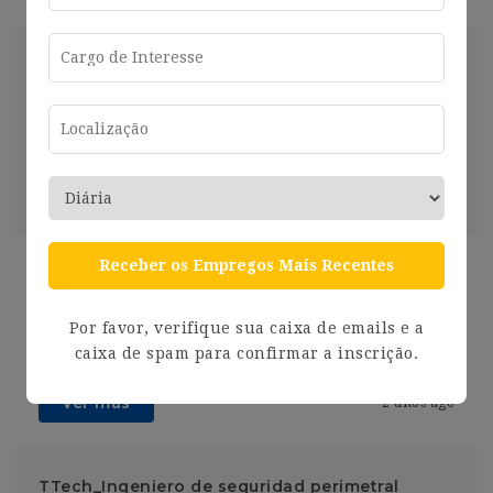
Adjunto/a al Director Técnico. (Alimentación)
Murcia
2024-07-26
Murcia
Compartir
Ver más
2 años ago
Receber os Empregos Mais Recentes
Consultor/a financiero/a
Murcia
2024-07-26
Murcia
Por favor, verifique sua caixa de emails e a
Compartir
caixa de spam para confirmar a inscrição.
Ver más
2 años ago
TTech_Ingeniero de seguridad perimetral