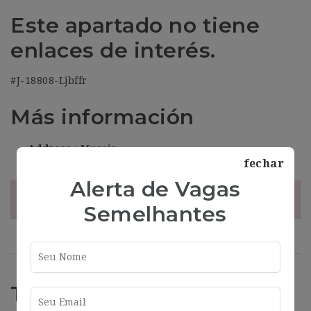
Este apartado no tiene
enlaces de interés.
#J-18808-Ljbffr
Más información
Address
Murcia
fechar
Alerta de Vagas
¡Esta oferta esta caducada!
Semelhantes
Trabajos Relacionados