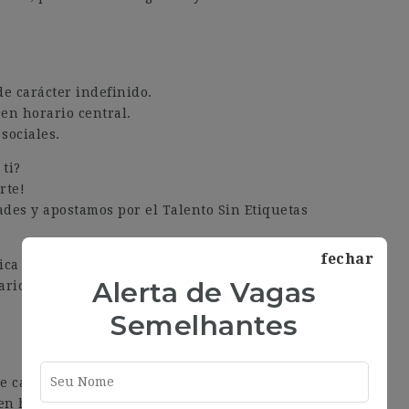
de carácter indefinido.
 en horario central.
sociales.
ti?
rte!
des y apostamos por el Talento Sin Etiquetas
fechar
ica o Administración.
Alerta de Vagas
rio, planificación logística y normativas de
Semelhantes
e carácter indefinido.
en horario central.