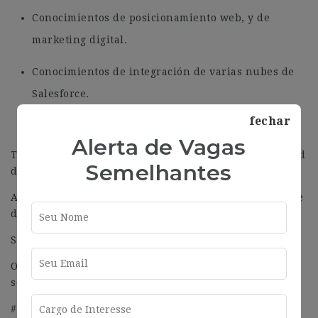
Conocimientos de posicionamiento web, y de
marketing digital.
Conocimientos de integración de varias nubes de
Salesforce.
fechar
Inglés deseable
Alerta de Vagas
Tendrás las siguientes responsabilidades en seguridad
Semelhantes
dentro de la compañía:
Acceso a la información confidencial relativa al cliente
del que es responsable.
Solicitud de medidas / usuarios.
Observancia del cumplimiento de las políticas de
seguridad y las políticas internas.
#J-18808-Ljbffr