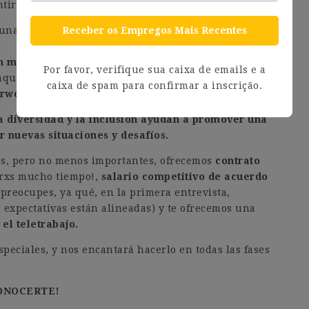
tirán orgullosxs de verte crecer.
Receber os Empregos Mais Recentes
 una forma de trabajo en la que cada uno gestiona su
n modelo híbrido?
Por favor, verifique sua caixa de emails e a
unque creemos que es importante ponernos cara más
caixa de spam para confirmar a inscrição.
erworks!
 diversidad y la inclusión ayudan a promover una
r nuevas situaciones y desafíos.
s, pero no menos importantes, ofrecemos
contrato
trxs mucho tiempo!,
salario competitivo de acuerdo
 preocupes, ya qué, en la primera entrevista,
s expectativas están alineadas) y te ofrecemos una
el teletrabajo.
eciales, y nos encantará hacerlo en todas las fases
ONOCERTE!