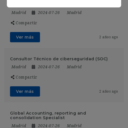
Senior Analyst Insights & Analytics Iberia
Madrid
2024-07-26
Madrid
Compartir
Ver más
2 años ago
Consultor Técnico de ciberseguridad (SOC)
Madrid
2024-07-26
Madrid
Compartir
Ver más
2 años ago
Global Accounting, reporting and
consolidation Specialist
Madrid
2024-07-26
Madrid