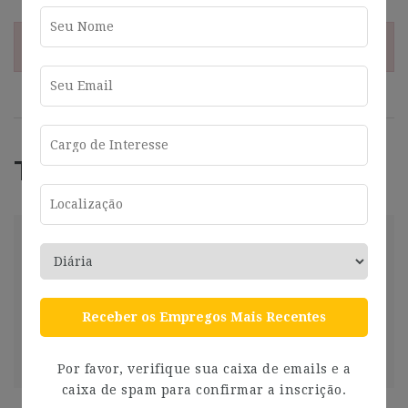
¡Esta oferta esta caducada!
Trabajos Relacionados
market
Madrid
2025-01-16
Compartir
Receber os Empregos Mais Recentes
Ver más
2 años ago
Por favor, verifique sua caixa de emails e a
caixa de spam para confirmar a inscrição.