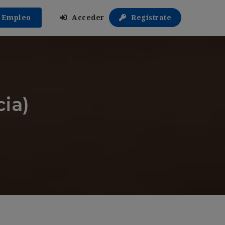
r Empleo
Acceder
Regístrate
ia)