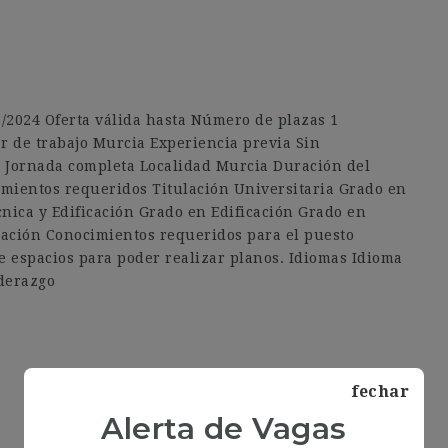
03/2024 Oferta válida hasta Número de plazas 1
r de trabajo Murcia Experiencia previa Sin
a Jornada completa Localidad Murcia Duración del
imientos requeridos Titulación Universitaria Grado en
nica y Edificación Grado en Edificación Grado en
icación Conocimientos requeridos para el puesto
e espacios para poder realizar planos. Idiomas Idioma
iderazgo
fechar
Alerta de Vagas