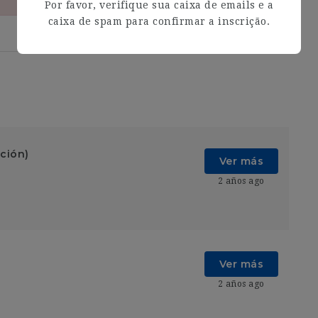
Por favor, verifique sua caixa de emails e a
caixa de spam para confirmar a inscrição.
ación)
Ver más
2 años ago
Ver más
2 años ago