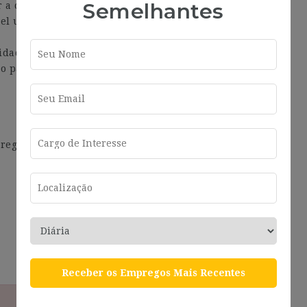
Semelhantes
r a cabo las siguientes funciones:
el uso de los espacios existentes, como en la
idad Autónoma, Aneca, etc.
o para la planificación de nuevos proyectos.
r registrado. Puede
registrarse
o
iniciar sesión
si ya
Receber os Empregos Mais Recentes