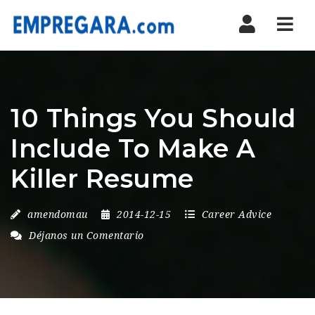
Nav
10 Things You Should
Include To Make A
Killer Resume
amendomau
2014-12-15
Career Advice
Déjanos un Comentario