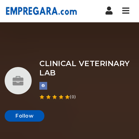
Nav
CLINICAL VETERINARY
LAB
(0)
Follow