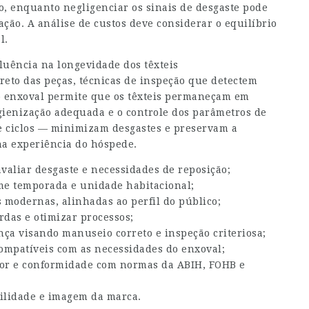
, enquanto negligenciar os sinais de desgaste pode
ção. A análise de custos deve considerar o equilíbrio
l.
uência na longevidade dos têxteis
eto das peças, técnicas de inspeção que detectem
do enxoval permite que os têxteis permaneçam em
igienização adequada e o controle dos parâmetros de
e ciclos — minimizam desgastes e preservam a
na experiência do hóspede.
avaliar desgaste e necessidades de reposição;
me temporada e unidade habitacional;
s modernas, alinhadas ao perfil do público;
rdas e otimizar processos;
ça visando manuseio correto e inspeção criteriosa;
ompatíveis com as necessidades do enxoval;
etor e conformidade com normas da ABIH, FOHB e
bilidade e imagem da marca.