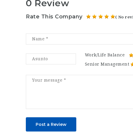
0 Review
Rate This Company
( No rev
Work/Life Balance
Senior Management
Post a Review