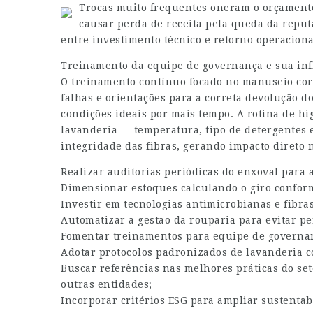
Trocas muito frequentes oneram o orçamento
causar perda de receita pela queda da reputa
entre investimento técnico e retorno operaciona
Treinamento da equipe de governança e sua infl
O treinamento contínuo focado no manuseio corr
falhas e orientações para a correta devolução 
condições ideais por mais tempo. A rotina de h
lavanderia — temperatura, tipo de detergentes 
integridade das fibras, gerando impacto direto 
Realizar auditorias periódicas do enxoval para 
Dimensionar estoques calculando o giro confor
Investir em tecnologias antimicrobianas e fibra
Automatizar a gestão da rouparia para evitar pe
Fomentar treinamentos para equipe de governan
Adotar protocolos padronizados de lavanderia c
Buscar referências nas melhores práticas do s
outras entidades;
Incorporar critérios ESG para ampliar sustenta