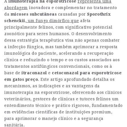
A
imunoterapia na esporotricose
representa uma
abordagem
inovadora e complementar no tratamento
da
micoses subcutâneas
causadas por
Sporothrix
schenckii
, um fungo dimórfico que
afeta
principalmente felinos, com significativo potencial
zoonótico para seres humanos. O desenvolvimento
dessa estratégia terapêutica visa não apenas combater
a infecção fúngica, mas também aprimorar a resposta
imunológica do paciente, acelerando a recuperação
clínica e reduzindo o tempo e os custos associados aos
tratamentos antifúngicos convencionais, como os à
base de
itraconazol
e
cetoconazol para esporotricose
em gatos preço
. Este artigo aprofundado detalha os
mecanismos, as indicações e as vantagens da
imunoterapia na esporotricose, oferecendo aos clínicos
veterinários, gestores de clínicas e tutores felinos um
entendimento técnico e prático rigoroso, fundamentado
em evidências científicas de instituições premium,
para aprimorar o manejo clínico e a segurança
sanitária.