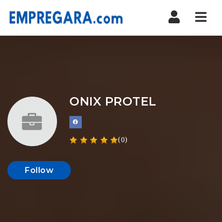
Nav
ONIX PROTEL
(0)
Follow