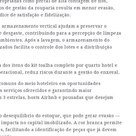
propriadas como percal de alta contagem de fios,
sos de gestão da rouparia resulta em menor evasão,
ice de satisfação e fidelização.
e armazenamento vertical ajudam a preservar o
 de desgaste, contribuindo para a percepção de limpeza
ambientes. Após a lavagem, o armazenamento do
dos facilita o controle dos lotes e a distribuição
 dos itens do kit toalha completo por quarto hotel e
peracional, reduz riscos durante a gestão do enxoval.
s comuns do meio hoteleiro em oportunidades
s serviços oferecidos e garantindo maior
s 3 estrelas, hosts Airbnb e pousadas que desejam
 o desequilíbrio do estoque, que pode gerar evasão —
impacta no capital imobilizado. A cor branca permite
s, facilitando a identificação de peças que já devem