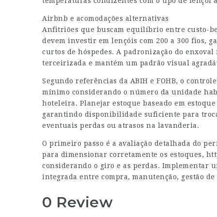
temperaturas condizentes com o tipo de lençol 
Airbnb e acomodações alternativas
Anfitriões que buscam equilíbrio entre custo-b
devem investir em lençóis com 200 a 300 fios, g
curtos de hóspedes. A padronização do enxoval f
terceirizada e mantém um padrão visual agradáve
Segundo referências da ABIH e FOHB, o controle
mínimo considerando o número da unidade habita
hoteleira. Planejar estoque baseado em estoque
garantindo disponibilidade suficiente para tro
eventuais perdas ou atrasos na lavanderia.
O primeiro passo é a avaliação detalhada do per
para dimensionar corretamente os estoques,
ht
considerando o giro e as perdas. Implementar u
integrada entre compra, manutenção, gestão de 
0 Review