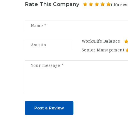
Rate This Company
( No rev
Work/Life Balance
Senior Management
Post a Review