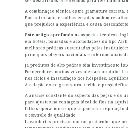
ser descartadas ou enviadas para recondiciona
A combinação técnica entre gramatura correta, ti
Por outro lado, escolhas erradas podem resultar
que prejudica a experiência e causa desconforto
Este artigo aprofunda os
aspectos técnicos, logí
em hotéis, pousadas e acomodações do tipo Air
melhores práticas sustentadas pelas instituiçõe
principais players nacionais e internacionais do
Já produtos de alto padrão têm investimento ini
Fornecedores muitas vezes ofertam produtos ba
nos ciclos e insatisfação dos hóspedes. Equilibr
A relação entre gramatura, tecido e preço defin
A análise constante do aspecto das peças e da 
para ajustes na contagem ideal de fios na aquis
falhas operacionais que impactam a reputação 
e controle da qualidade
Lavanderias precisam operar protocolos que pre