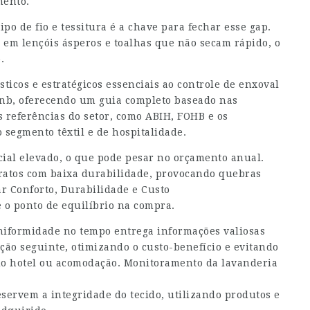
mento.
po de fio e tessitura é a chave para fechar esse gap.
 em lençóis ásperos e toalhas que não secam rápido, o
.
sticos e estratégicos essenciais ao controle de enxoval
bnb, oferecendo um guia completo baseado nas
s referências do setor, como ABIH, FOHB e os
 segmento têxtil e de hospitalidade.
cial elevado, o que pode pesar no orçamento anual.
ratos com baixa durabilidade, provocando quebras
ar Conforto, Durabilidade e Custo
e o ponto de equilíbrio na compra.
uniformidade no tempo entrega informações valiosas
ição seguinte, otimizando o custo-benefício e evitando
do hotel ou acomodação. Monitoramento da lavanderia
servem a integridade do tecido, utilizando produtos e