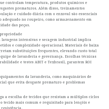
que controlam temperatura, produtos químicos e
esgastes prematuros. Além disso, treinamentos
lação e cuidado diária com o enxoval são essenciais
nto adequado no roupeiro, como armazenamento em
ridade das peças.
e propriedade
a lavagens intensivas e secagem industrial implica
tidos e complexidade operacional. Materiais de baixa
rretam substituições frequentes, elevando custo total
equipe de lavanderia e governança. Escolhas técnicas
abilidade e testes ABIT e Texbrasil, garantem ROI
 equipamentos da lavanderia, como maquinários de
cial que evita desgaste prematuro e problemas
ga a escolha de tecidos que resistam a múltiplos ciclos
é o tecido mais comum e requisitado para lençóis e
 resistência.