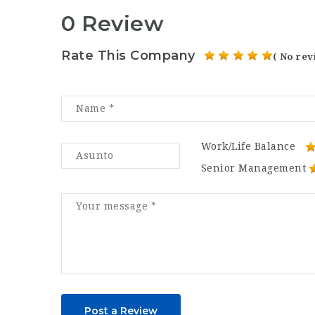
0 Review
Rate This Company
( No rev
Work/Life Balance
Senior Management
Post a Review