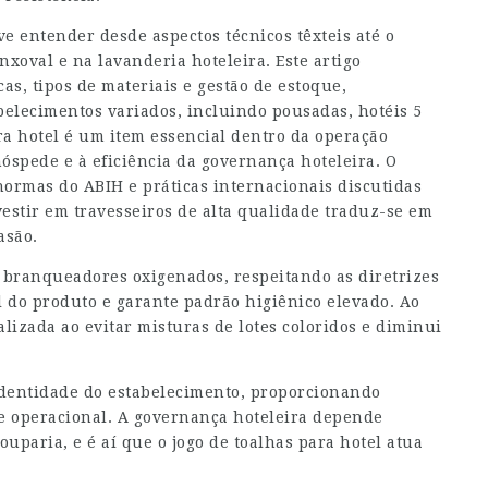
ve entender desde aspectos técnicos têxteis até o
nxoval e na lavanderia hoteleira. Este artigo
as, tipos de materiais e gestão de estoque,
belecimentos variados, incluindo pousadas, hotéis 5
ra hotel é um item essencial dentro da operação
hóspede e à eficiência da governança hoteleira. O
normas do ABIH e práticas internacionais discutidas
estir em travesseiros de alta qualidade traduz-se em
asão.
 branqueadores oxigenados, respeitando as diretrizes
il do produto e garante padrão higiênico elevado. Ao
izada ao evitar misturas de lotes coloridos e diminui
 identidade do estabelecimento, proporcionando
de operacional. A governança hoteleira depende
uparia, e é aí que o jogo de toalhas para hotel atua