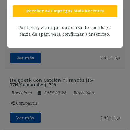
Receber os Empregos Mais Recentes
[GQ924] | Presupuestos para insonorizar local
de 250 m2 para hostelería – Aplicar
Por favor, verifique sua caixa de emails e a
Barcelona
2024-07-26
Barcelona
caixa de spam para confirmar a inscrição.
Compartir
Ver más
2 años ago
Helpdesk Con Catalán Y Francés (16-
17H/Semanales) I719
Barcelona
2024-07-26
Barcelona
Compartir
Ver más
2 años ago