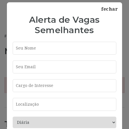
Ingeniería de Telecomunicaciones, especialidad
fechar
informática.
Alerta de Vagas
Nivel Alto de Inglés.
Semelhantes
#J-18808-Ljbffr
Más información
Address
Barcelona
¡Esta oferta esta caducada!
Trabajos Relacionados