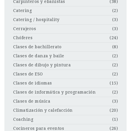
Carpinteros y ebanistas
(38)
Catering
(2)
Catering / hospitality
(3)
Cerrajeros
(3)
Chóferes
(24)
Clases de bachillerato
(8)
Clases de danza y baile
(2)
Clases de dibujo y pintura
(2)
Clases de ESO
(2)
Clases de idiomas
(15)
Clases de informática y programación
(2)
Clases de música
(3)
Climatización y calefacción
(20)
Coaching
(1)
Cocineros para eventos
(26)