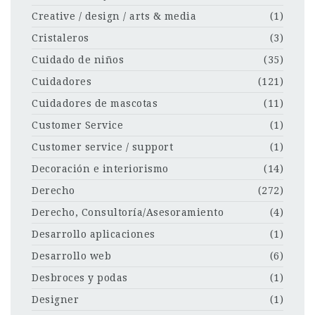
Creative / design / arts & media
(1)
Cristaleros
(3)
Cuidado de niños
(35)
Cuidadores
(121)
Cuidadores de mascotas
(11)
Customer Service
(1)
Customer service / support
(1)
Decoración e interiorismo
(14)
Derecho
(272)
Derecho, Consultoría/Asesoramiento
(4)
Desarrollo aplicaciones
(1)
Desarrollo web
(6)
Desbroces y podas
(1)
Designer
(1)