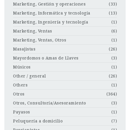
Marketing, Gestión y operaciones
(33)
Marketing, Informática y tecnología
(13)
Marketing, Ingeniería y tecnología
(1)
Marketing, Ventas
(6)
Marketing, Ventas, Otros
(1)
Masajistas
(26)
Mayordomos o Amas de Llaves
(3)
Músicos
(1)
Other / general
(26)
Others
(1)
Otros
(364)
Otros, Consultoría/Asesoramiento
(3)
Payasos
(1)
Peluquería a domicilio
(7)
Persianistas
(1)