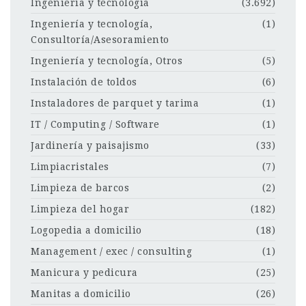
Ingeniería y tecnología
(3.692)
Ingeniería y tecnología,
(1)
Consultoría/Asesoramiento
Ingeniería y tecnología, Otros
(5)
Instalación de toldos
(6)
Instaladores de parquet y tarima
(1)
IT / Computing / Software
(1)
Jardinería y paisajismo
(33)
Limpiacristales
(7)
Limpieza de barcos
(2)
Limpieza del hogar
(182)
Logopedia a domicilio
(18)
Management / exec / consulting
(1)
Manicura y pedicura
(25)
Manitas a domicilio
(26)