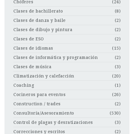
Chóferes
(24)
Clases de bachillerato
(8)
Clases de danza y baile
(2)
Clases de dibujo y pintura
(2)
Clases de ESO
(2)
Clases de idiomas
(15)
Clases de informática y programación
(2)
Clases de música
(3)
Climatización y calefacción
(20)
Coaching
(1)
Cocineros para eventos
(26)
Construction / trades
(2)
Consultoría/Asesoramiento
(530)
Control de plagas y desratizaciones
(3)
Correcciones y escritos
(2)