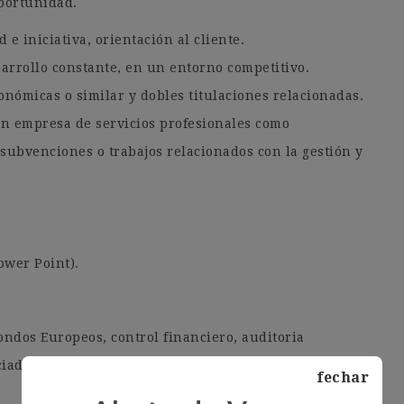
oportunidad.
e iniciativa, orientación al cliente.
arrollo constante, en un entorno competitivo.
nómicas o similar y dobles titulaciones relacionadas.
en empresa de servicios profesionales como
 subvenciones o trabajos relacionados con la gestión y
ower Point).
ondos Europeos, control financiero, auditoria
ciados por la Comisión. Europea, revisión de cuentas
fechar