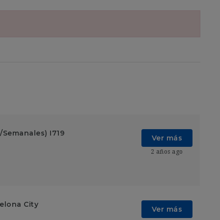
/Semanales) I719
Ver más
2 años ago
elona City
Ver más