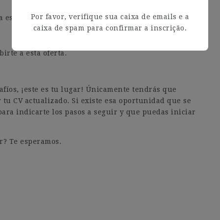
Por favor, verifique sua caixa de emails e a
a es única y tiene algo que aportar, te daremos voz
caixa de spam para confirmar a inscrição.
irte a esta oferta.
afíos, ¡este es tu lugar! Únicamente tendrás que
 tu CV actualizado. Si existe esa oportunidad que se
ara indicarte los pasos a seguir y que puedas iniciar
r? Te esperamos.