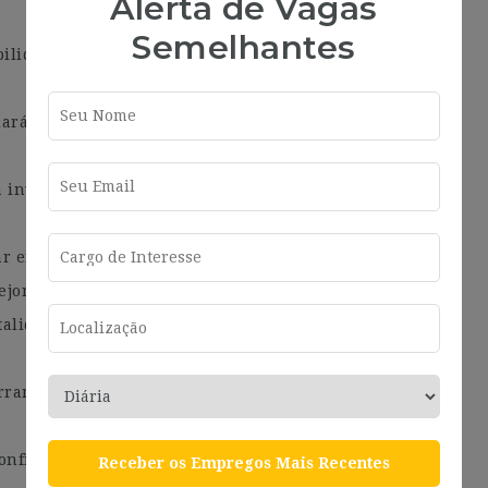
Alerta de Vagas
Semelhantes
bilidades de liderazgo a través de programas de
arán la oportunidad de conocer distintas culturas y
 inversión en tu bienestar y en el desarrollo de tu
 en ello a nuestros equipos, negocio, clientes y
jor.
alidad y las habilidades para enfrentarte a nuevos
rramientas y flexibilidad para que puedas llegar a las
onfianza y formación para que puedas crecer y llegar
Receber os Empregos Mais Recentes