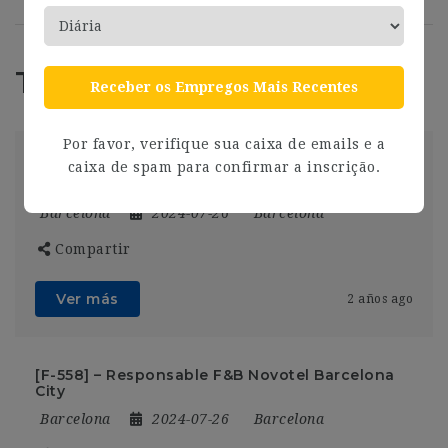
Trabajos Relacionados
Receber os Empregos Mais Recentes
Por favor, verifique sua caixa de emails e a
caixa de spam para confirmar a inscrição.
Helpdesk Con Catalán Y Francés (16-
17H/Semanales) I719
Barcelona
2024-07-26
Barcelona
Compartir
Ver más
2 años ago
[F-558] – Responsable F&B Novotel Barcelona
City
Barcelona
2024-07-26
Barcelona