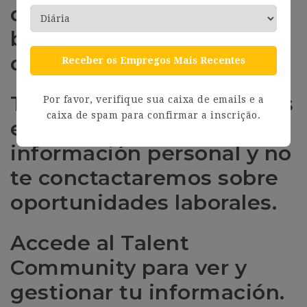
que tenemos en nuestra
base de datos sobre tus
datos personales.
Receber os Empregos Mais Recentes
Telefónica Tech – Govertis
Por favor, verifique sua caixa de emails e a
caixa de spam para confirmar a inscrição.
eliminará toda tu
información personal y no
te conctactaremos sobre
oportunidades laborales.
Accede al Talent
Community para ver y
gestionar tu información.